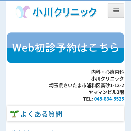
トップページ
診療案内
当院の心療内科で扱う病気
当院の内科で扱う病気
内科・心療内科
医師の紹介
小川クリニック
埼玉県さいたま市浦和区高砂1-13-2
心理カウンセリング
ヤママンビル3階
TEL:
048-834-5525
心療内科のWeb初診予約
よくある質問
お知らせ
ワクチン・健康診断のご案内