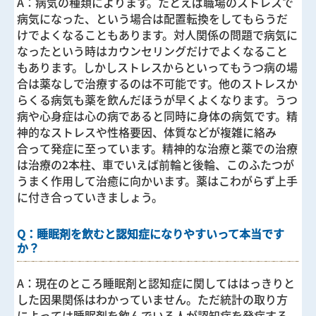
A：
病気の種類によります。たとえば職場のストレスで
病気になった、という場合は配置転換をしてもらうだ
けでよくなることもあります。対人関係の問題で病気に
なったという時はカウンセリングだけでよくなること
もあります。しかしストレスからといってもうつ病の場
合は薬なしで治療するのは不可能です。他のストレスか
らくる病気も薬を飲んだほうが早くよくなります。うつ
病や心身症は心の病であると同時に身体の病気です。精
神的なストレスや性格要因、体質などが複雑に絡み
合って発症に至っています。精神的な治療と薬での治療
は治療の2本柱、車でいえば前輪と後輪、このふたつが
うまく作用して治癒に向かいます。薬はこわがらず上手
に付き合っていきましょう。
Q：睡眠剤を飲むと認知症になりやすいって本当です
か？
A：
現在のところ睡眠剤と認知症に関してははっきりと
した因果関係はわかっていません。ただ統計の取り方
によっては睡眠剤を飲んでいる人が認知症を発症する