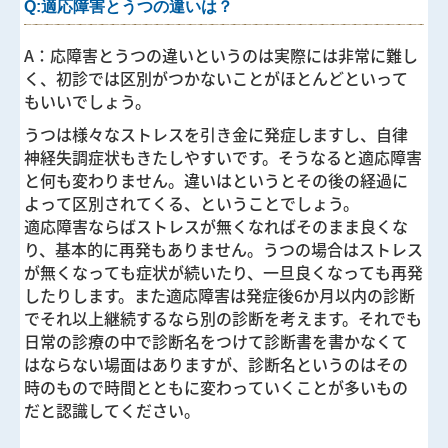
Q:適応障害とうつの違いは？
トピックス
A：
応障害とうつの違いというのは実際には非常に難し
く、初診では区別がつかないことがほとんどといって
アクセス
もいいでしょう。
よくある質問
うつは様々なストレスを引き金に発症しますし、自律
神経失調症状もきたしやすいです。そうなると適応障害
うつ病チェックリスト
と何も変わりません。違いはというとその後の経過に
よって区別されてくる、ということでしょう。
病診連携関連
適応障害ならばストレスが無くなればそのまま良くな
り、基本的に再発もありません。うつの場合はストレス
個人情報保護方針
が無くなっても症状が続いたり、一旦良くなっても再発
したりします。また適応障害は発症後
6
か月以内の診断
書面掲載事項について
でそれ以上継続するなら別の診断を考えます。それでも
日常の診療の中で診断名をつけて診断書を書かなくて
はならない場面はありますが、診断名というのはその
時のもので時間とともに変わっていくことが多いもの
だと認識してください。