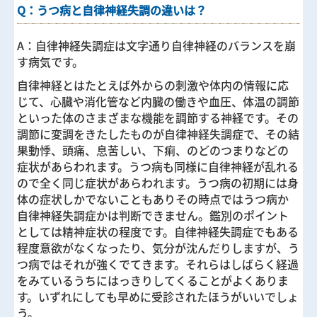
Q：うつ病と自律神経失調の違いは？
A：自律神経失調症は文字通り自律神経のバランスを崩
す病気です。
自律神経とはたとえば外からの刺激や体内の情報に応
じて、心臓や消化管など内臓の働きや血圧、体温の調節
といった体のさまざまな機能を調節する神経です。その
調節に変調をきたしたものが自律神経失調症で、その結
果動悸、頭痛、息苦しい、下痢、のどのつまりなどの
症状があらわれます。うつ病も同様に自律神経が乱れる
ので全く同じ症状があらわれます。うつ病の初期には身
体の症状しかでないこともありその時点ではうつ病か
自律神経失調症かは判断できません。鑑別のポイント
としては精神症状の程度です。自律神経失調症でもある
程度意欲がなくなったり、気分が沈んだりしますが、う
つ病ではそれが強くでてきます。それらはしばらく経過
をみているうちにはっきりしてくることがよくありま
す。いずれにしても早めに受診されたほうがいいでしょ
う。